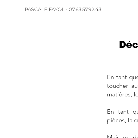
PASCALE FAYOL - 07.63.57.92.43
Déc
En tant qu
toucher aux
matières, le
En tant qu'
pièces, la 
Mais en dé