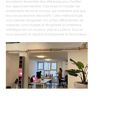
fournissons l’ensemble des références pour faciliter
leur approvisionnement. Cela inclut le mobilier, les
revêtements de sol et muraux, les luminaires ainsi que
tous les accessoires décoratifs. Cette méthodologie
vous permet d’organiser vos achats efficacement, de
respecter votre budget et de garantir la cohérence
esthétique de vos bureaux dans le Luberon, tout en
vous assurant un résultat professionnel et harmonieux.
QUELLES SONT LES
ÉTAPES QUAND ON
CONFIE LA RÉNOVATION
DE BUREAUX À UN
CABINET