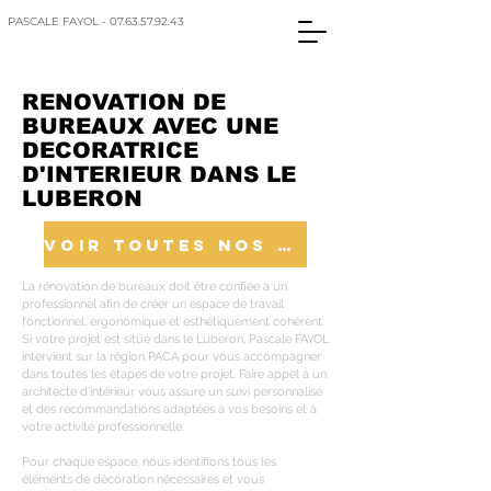
PASCALE FAYOL - 07.63.57.92.43
RENOVATION DE
BUREAUX AVEC UNE
DECORATRICE
D'INTERIEUR DANS LE
LUBERON
VOIR TOUTES NOS REALISATIONS
La rénovation de bureaux doit être confiée à un
professionnel afin de créer un espace de travail
fonctionnel, ergonomique et esthétiquement cohérent.
Si votre projet est situé dans le Luberon, Pascale FAYOL
intervient sur la région PACA pour vous accompagner
dans toutes les étapes de votre projet. Faire appel à un
architecte d’intérieur vous assure un suivi personnalisé
et des recommandations adaptées à vos besoins et à
votre activité professionnelle.
Pour chaque espace, nous identifions tous les
éléments de décoration nécessaires et vous