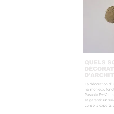
QUELS S
DÉCORAT
D'ARCHI
La décoration d’u
harmonieux, fonct
Pascale FAYOL in
et garantir un sui
conseils experts 