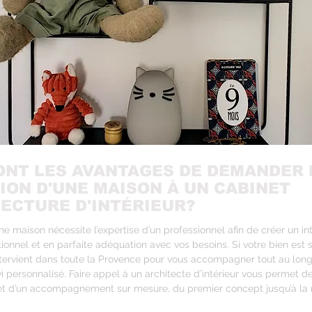
ONT LES AVANTAGES DE DEMANDER 
ION D'UNE MAISON À UN CABINET
TECTURE D'INTÉRIEUR?
ne maison nécessite l’expertise d’un professionnel afin de créer un int
ionnel et en parfaite adéquation avec vos besoins. Si votre bien est s
tervient dans toute la Provence pour vous accompagner tout au long 
vi personnalisé. Faire appel à un architecte d’intérieur vous permet d
et d’un accompagnement sur mesure, du premier concept jusqu’à la ré