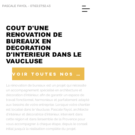
PASCALE FAYOL - 07.63.57.92.43
COUT D'UNE
RENOVATION DE
BUREAUX EN
DECORATION
D'INTERIEUR DANS LE
VAUCLUSE
VOIR TOUTES NOS REALISATIONS
La rénovation de bureaux est un projet qui nécessite
un accompagnement spécialisé en architecture et
décoration d’intérieur, afin de garantir un espace de
travail fonctionnel, harmonieux et parfaitement adapté
aux besoins de votre entreprise. Lorsque votre chantier
est localisé dans le Vaucluse, Pascale Fayol, architecte
d’intérieur et décoratrice d’intérieur, intervient dans
cette région et dans l’ensemble de la Provence pour
vous accompagner à chaque étape, depuis le conseil
initial jusqu’à la réalisation complète du projet.