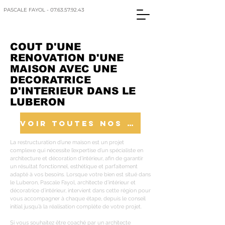
PASCALE FAYOL - 07.63.57.92.43
COUT D'UNE
RENOVATION D'UNE
MAISON AVEC UNE
DECORATRICE
D'INTERIEUR DANS LE
LUBERON
VOIR TOUTES NOS REALISATIONS
La restructuration d’une maison est un projet
complexe qui nécessite l’expertise d’un spécialiste en
architecture et décoration d’intérieur, afin de garantir
un résultat fonctionnel, esthétique et parfaitement
adapté à vos besoins. Lorsque votre bien est situé dans
le Luberon, Pascale Fayol, architecte d’intérieur et
décoratrice d’intérieur, intervient dans cette région pour
vous accompagner à chaque étape, depuis le conseil
initial jusqu’à la réalisation complète de votre projet.
Si vous souhaitez être coaché par un architecte