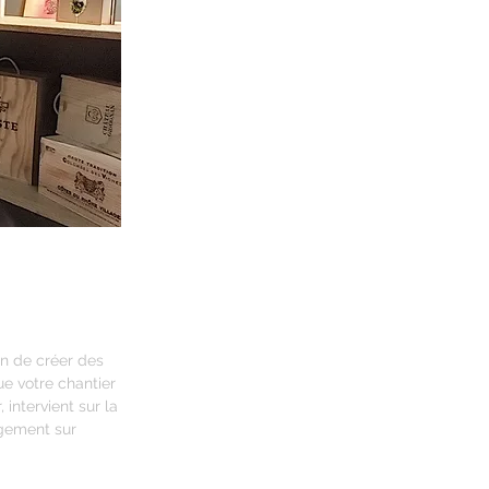
in de créer des
e votre chantier
 intervient sur la
agement sur