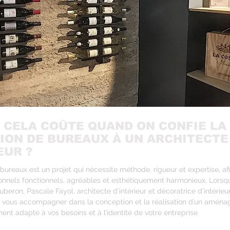
 CELA COÛTE QUAND ON CONFIE LA
ION DE BUREAUX À UN ARCHITECTE
EUR ?
bureaux est un projet qui nécessite méthode, rigueur et expertise, af
nnels fonctionnels, agréables et esthétiquement harmonieux. Lorsqu
uberon, Pascale Fayol, architecte d’intérieur et décoratrice d’intérieur,
 vous accompagner dans la conception et la réalisation d’un amén
ent adapté à vos besoins et à l’identité de votre entreprise.