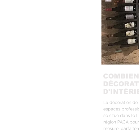
COMBIEN
DÉCORAT
D'INTÉRI
La décoration de 
espaces professio
se situe dans le L
région PACA pour
mesure, parfaitem