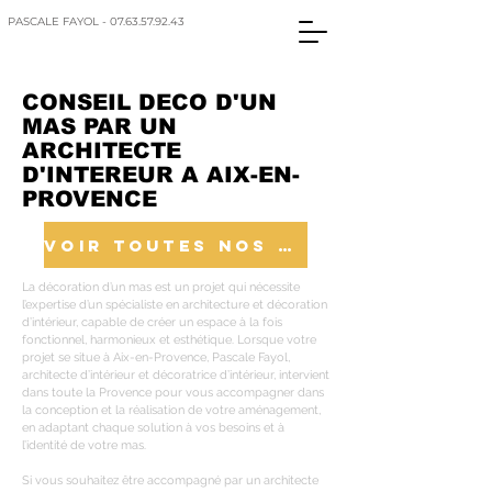
PASCALE FAYOL - 07.63.57.92.43
CONSEIL DECO D'UN
MAS PAR UN
ARCHITECTE
D'INTEREUR A AIX-EN-
PROVENCE
VOIR TOUTES NOS REALISATIONS
La décoration d’un mas est un projet qui nécessite
l’expertise d’un spécialiste en architecture et décoration
d’intérieur, capable de créer un espace à la fois
fonctionnel, harmonieux et esthétique. Lorsque votre
projet se situe à Aix-en-Provence, Pascale Fayol,
architecte d’intérieur et décoratrice d’intérieur, intervient
dans toute la Provence pour vous accompagner dans
la conception et la réalisation de votre aménagement,
en adaptant chaque solution à vos besoins et à
l’identité de votre mas.
Si vous souhaitez être accompagné par un architecte