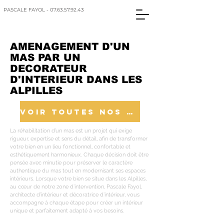
PASCALE FAYOL - 07.63.57.92.43
AMENAGEMENT D'UN
MAS PAR UN
DECORATEUR
D'INTERIEUR DANS LES
ALPILLES
VOIR TOUTES NOS REALISATIONS
La réhabilitation d’un mas est un projet qui exige
rigueur, expertise et sens du détail, afin de transformer
votre bien en un lieu fonctionnel, confortable et
esthétiquement harmonieux. Chaque décision doit être
pensée avec minutie pour préserver le caractère
authentique du mas tout en modernisant ses espaces
intérieurs. Lorsque votre bien se situe dans les Alpilles,
au cœur de notre zone d’intervention, Pascale Fayol,
architecte d’intérieur et décoratrice d’intérieur, vous
accompagne à chaque étape pour créer un intérieur
unique et parfaitement adapté à vos besoins.