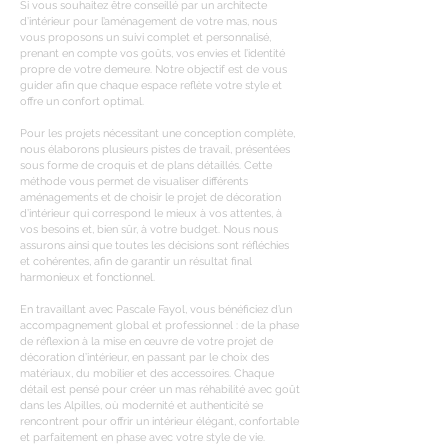
Si vous souhaitez être conseillé par un architecte
d’intérieur pour l’aménagement de votre mas, nous
vous proposons un suivi complet et personnalisé,
prenant en compte vos goûts, vos envies et l’identité
propre de votre demeure. Notre objectif est de vous
guider afin que chaque espace reflète votre style et
offre un confort optimal.
Pour les projets nécessitant une conception complète,
nous élaborons plusieurs pistes de travail, présentées
sous forme de croquis et de plans détaillés. Cette
méthode vous permet de visualiser différents
aménagements et de choisir le projet de décoration
d’intérieur qui correspond le mieux à vos attentes, à
vos besoins et, bien sûr, à votre budget. Nous nous
assurons ainsi que toutes les décisions sont réfléchies
et cohérentes, afin de garantir un résultat final
harmonieux et fonctionnel.
En travaillant avec Pascale Fayol, vous bénéficiez d’un
accompagnement global et professionnel : de la phase
de réflexion à la mise en œuvre de votre projet de
décoration d’intérieur, en passant par le choix des
matériaux, du mobilier et des accessoires. Chaque
détail est pensé pour créer un mas réhabilité avec goût
dans les Alpilles, où modernité et authenticité se
rencontrent pour offrir un intérieur élégant, confortable
et parfaitement en phase avec votre style de vie.