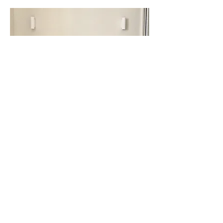
QUELLES SONT LES
ÉTAPES QUAND ON
DEMANDE LA
RÉHABILITATION D'UN
MAS À UN ARCHITECTE
D'INTÉRIEUR ?
VOIR TOUTES NOS REALISATIONS