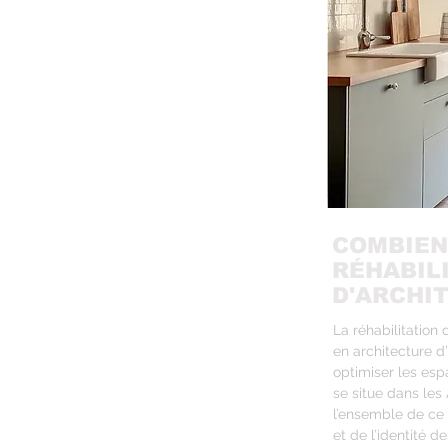
COMBIEN
RÉHABIL
D'ARCHI
La réhabilitation
en architecture d’
optimiser les esp
se situe dans les 
l’ensemble de ce 
et de l’identité de