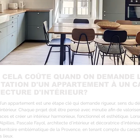
 CELA COÛTE QUAND ON DEMANDE 
ITATION D'UN APPARTEMENT À UN C
TECTURE D'INTÉRIEUR?
 d’un appartement est une étape clé qui demande rigueur, sens du dét
intérieur. Chaque projet doit être pensé avec minutie afin de valorise
aces et créer un intérieur harmonieux, fonctionnel et esthétique. Lors
Alpilles, Pascale Fayol, architecte d’intérieur et décoratrice d’intérieur
territoire emblématique de la Provence, en tenant compte du caract
s lieux.