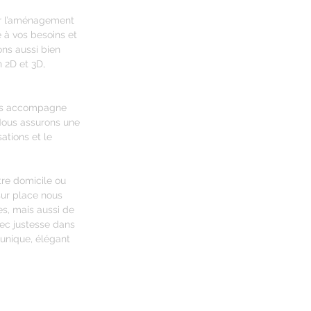
our l’aménagement
à vos besoins et
ons aussi bien
 2D et 3D,
vous accompagne
. Nous assurons une
sations et le
tre domicile ou
sur place nous
s, mais aussi de
vec justesse dans
 unique, élégant