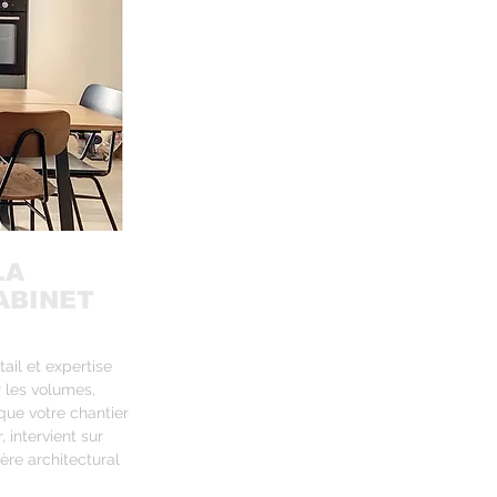
LA
ABINET
ail et expertise
r les volumes,
que votre chantier
, intervient sur
ère architectural